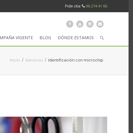
Pide cita:
96 274 41 66
MPAÑA VIGENTE
BLOG
DÓNDE ESTAMOS
Inicio
/
Servicios
/
Identificación con microchip