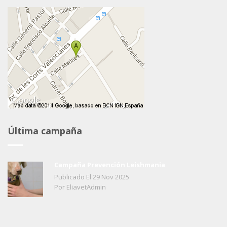
Última campaña
Campaña Prevención Leishmania
Publicado El
29
Nov
2025
Por EliavetAdmin