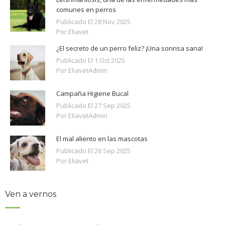
comunes en perros
Publicado El
28
Nov
2025
Por Eliavet
¿El secreto de un perro feliz? ¡Una sonrisa sana!
Publicado El
1
Oct
2025
Por EliavetAdmin
Campaña Higiene Bucal
Publicado El
27
Sep
2025
Por EliavetAdmin
El mal aliento en las mascotas
Publicado El
26
Sep
2025
Por Eliavet
Ven a vernos