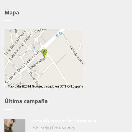
Mapa
Última campaña
Campaña Prevención Leishmania
Publicado El
29
Nov
2025