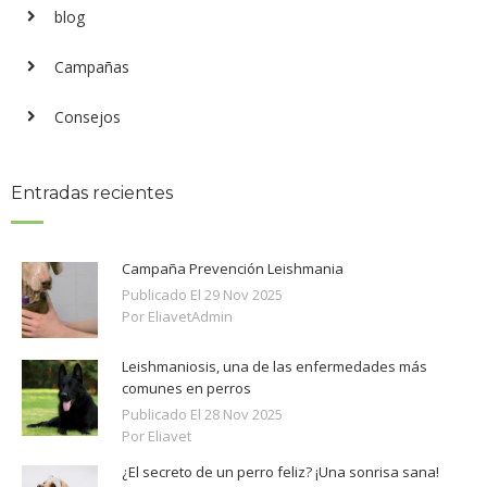
blog
Campañas
Consejos
Entradas recientes
Campaña Prevención Leishmania
Publicado El
29
Nov
2025
Por EliavetAdmin
Leishmaniosis, una de las enfermedades más
comunes en perros
Publicado El
28
Nov
2025
Por Eliavet
¿El secreto de un perro feliz? ¡Una sonrisa sana!