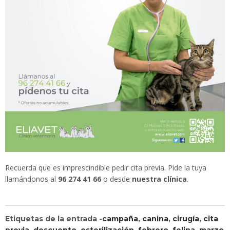
Recuerda que es imprescindible pedir cita previa. Pide la tuya
llamándonos al
96 274 41 66
o desde
nuestra clínica
.
Etiquetas de la entrada -
campaña
,
canina
,
cirugía
,
cita
previa
,
descuento
,
esterilización
,
febrero
,
felina
,
marzo