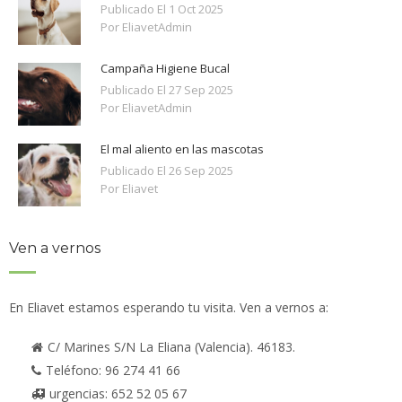
Publicado El
1
Oct
2025
Por EliavetAdmin
Campaña Higiene Bucal
Publicado El
27
Sep
2025
Por EliavetAdmin
El mal aliento en las mascotas
Publicado El
26
Sep
2025
Por Eliavet
Ven a vernos
En Eliavet estamos esperando tu visita. Ven a vernos a:
C/ Marines S/N La Eliana (Valencia). 46183.
Teléfono: 96 274 41 66
urgencias: 652 52 05 67