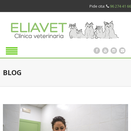
Pide cita:
96 274 41 66
BLOG